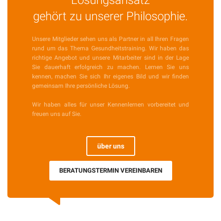
Lösungsansatz
gehört zu unserer Philosophie.
Unsere Mitglieder sehen uns als Partner in all Ihren Fragen
rund um das Thema Gesundheitstraining. Wir haben das
richtige Angebot und unsere Mitarbeiter sind in der Lage
Sie dauerhaft erfolgreich zu machen. Lernen Sie uns
kennen, machen Sie sich Ihr eigenes Bild und wir finden
gemeinsam Ihre persönliche Lösung.
Wir haben alles für unser Kennenlernen vorbereitet und
freuen uns auf Sie.
über uns
BERATUNGSTERMIN VEREINBAREN