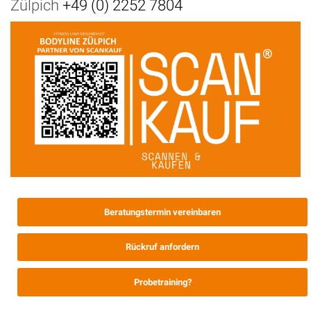
Zülpich
+49 (0) 2252 7804
Beratungstermin vereinbaren
Rückruf anfordern
Probetraining?