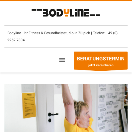
×
Unsere Öffnungszeiten:
Bodyline - Ihr Fitness-& Gesundheitsstudio in Zülpich | Telefon:
+49 (0)
Montag – Sonntag
(mit CheckIn Chip)
2252 7804
7.30
–
2
3 Uhr
Betreuung- & Beratungszeiten
BERATUNGSTERMIN
Montag - Freitag
10 – 13 Uhr +
14
– 21 Uhr
jetzt vereinbaren
Sonntag
10
–
13
Uhr
Telefon:
+49 (0) 2252 7804