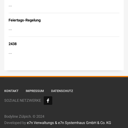
...
Feiertags-Regelung
...
2438
...
KONTAKT
IMPRESSUM
DATENSCHUTZ
SOZIALE NETZWERKE
Bodyline Zülpich. © 2024
Developed by
e7n Verwaltungs &
e7n Systemhaus GmbH & Co. KG