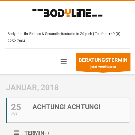
×
Unsere Öffnungszeiten:
Montag – Sonntag
(mit CheckIn Chip)
7.30
–
2
3 Uhr
Bodyline - Ihr Fitness-& Gesundheitsstudio in Zülpich | Telefon:
+49 (0)
2252 7804
Betreuung- & Beratungszeiten
Montag - Freitag
10 – 13 Uhr +
14
– 21 Uhr
BERATUNGSTERMIN
Sonntag
10
–
13
Uhr
jetzt vereinbaren
Telefon:
+49 (0) 2252 7804
JANUAR, 2018
25
ACHTUNG! ACHTUNG!
JAN
TERMIN- /