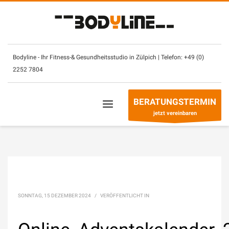
×
Unsere Öffnungszeiten:
Montag – Sonntag
(mit CheckIn Chip)
7.30
–
2
3 Uhr
Bodyline - Ihr Fitness-& Gesundheitsstudio in Zülpich | Telefon:
+49 (0)
2252 7804
Betreuung- & Beratungszeiten
Montag - Freitag
10 – 13 Uhr +
14
– 21 Uhr
BERATUNGSTERMIN
Sonntag
10
–
13
Uhr
jetzt vereinbaren
Telefon:
+49 (0) 2252 7804
SONNTAG, 15 DEZEMBER 2024
/
VERÖFFENTLICHT IN