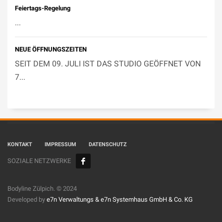
Feiertags-Regelung
...
NEUE ÖFFNUNGSZEITEN
SEIT DEM 09. JULI IST DAS STUDIO GEÖFFNET VON
7...
KONTAKT
IMPRESSUM
DATENSCHUTZ
SOZIALE NETZWERKE
Bodyline Zülpich. © 2024
Developed by
e7n Verwaltungs &
e7n Systemhaus GmbH & Co. KG