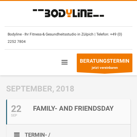
×
Unsere Öffnungszeiten:
Montag – Sonntag
(mit CheckIn Chip)
7.30
–
2
3 Uhr
Bodyline - Ihr Fitness-& Gesundheitsstudio in Zülpich | Telefon:
+49 (0)
2252 7804
Betreuung- & Beratungszeiten
Montag - Freitag
10 – 13 Uhr +
14
– 21 Uhr
BERATUNGSTERMIN
Sonntag
10
–
13
Uhr
jetzt vereinbaren
Telefon:
+49 (0) 2252 7804
SEPTEMBER, 2018
22
FAMILY- AND FRIENDSDAY
SEP
TERMIN- /