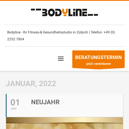
×
Unsere Öffnungszeiten:
Montag – Sonntag
(mit CheckIn Chip)
7.30
–
2
3 Uhr
Bodyline - Ihr Fitness-& Gesundheitsstudio in Zülpich | Telefon:
+49 (0)
2252 7804
Betreuung- & Beratungszeiten
Montag - Freitag
10 – 13 Uhr +
14
– 21 Uhr
BERATUNGSTERMIN
Sonntag
10
–
13
Uhr
jetzt vereinbaren
Telefon:
+49 (0) 2252 7804
JANUAR, 2022
01
NEUJAHR
JAN