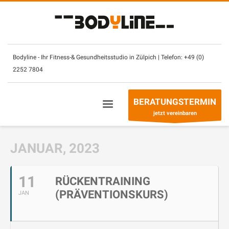
×
Unsere Öffnungszeiten:
Montag – Sonntag
(mit CheckIn Chip)
7.30
–
2
3 Uhr
Bodyline - Ihr Fitness-& Gesundheitsstudio in Zülpich | Telefon:
+49 (0)
2252 7804
Betreuung- & Beratungszeiten
Montag - Freitag
10 – 13 Uhr +
14
– 21 Uhr
BERATUNGSTERMIN
Sonntag
10
–
13
Uhr
jetzt vereinbaren
Telefon:
+49 (0) 2252 7804
JANUAR, 2023
11
RÜCKENTRAINING
(PRÄVENTIONSKURS)
JAN