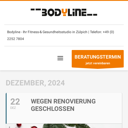
×
Unsere Öffnungszeiten:
Montag – Sonntag
(mit CheckIn Chip)
7.30
–
2
3 Uhr
Bodyline - Ihr Fitness-& Gesundheitsstudio in Zülpich | Telefon:
+49 (0)
2252 7804
Betreuung- & Beratungszeiten
Montag - Freitag
10 – 13 Uhr +
14
– 21 Uhr
BERATUNGSTERMIN
Sonntag
10
–
13
Uhr
jetzt vereinbaren
Telefon:
+49 (0) 2252 7804
DEZEMBER, 2024
22
WEGEN RENOVIERUNG
GESCHLOSSEN
DEZ