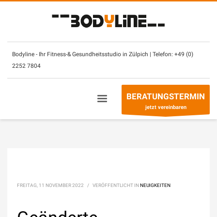
×
Unsere Öffnungszeiten:
Montag – Sonntag
(mit CheckIn Chip)
7.30
–
2
3 Uhr
Bodyline - Ihr Fitness-& Gesundheitsstudio in Zülpich | Telefon:
+49 (0)
2252 7804
Betreuung- & Beratungszeiten
Montag - Freitag
10 – 13 Uhr +
14
– 21 Uhr
BERATUNGSTERMIN
Sonntag
10
–
13
Uhr
jetzt vereinbaren
Telefon:
+49 (0) 2252 7804
FREITAG, 11 NOVEMBER 2022
/
VERÖFFENTLICHT IN
NEUIGKEITEN