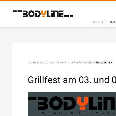
Unsere Öffnungszeiten:
Montag – Sonntag
(mit CheckIn Chip)
IHRE LÖSUN
7.30
–
2
3 Uhr
Betreuung- & Beratungszeiten
Montag - Freitag
10 – 13 Uhr +
14
– 21 Uhr
Sonntag
10
–
13
Uhr
DONNERSTAG, 01 AUGUST 2019
/
VERÖFFENTLICHT IN
NEUIGKEITEN
Telefon:
+49 (0) 2252 7804
Grillfest am 03. und 