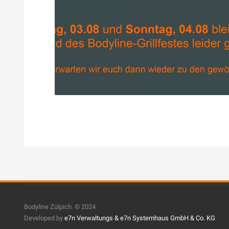
Bodyline Zülpich. © 2024
Developed by
e7n Verwaltungs &
e7n Systemhaus GmbH & Co. KG