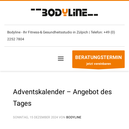
×
Unsere Öffnungszeiten:
Bodyline - Ihr Fitness-& Gesundheitsstudio in Zülpich | Telefon:
+49 (0)
Montag – Sonntag
(mit CheckIn Chip)
2252 7804
7.30
–
2
3 Uhr
Betreuung- & Beratungszeiten
BERATUNGSTERMIN
Montag - Freitag
10 – 13 Uhr +
14
– 21 Uhr
jetzt vereinbaren
Sonntag
10
–
13
Uhr
Telefon:
+49 (0) 2252 7804
Adventskalender – Angebot des
Tages
SONNTAG, 15 DEZEMBER 2024
VON
BODYLINE