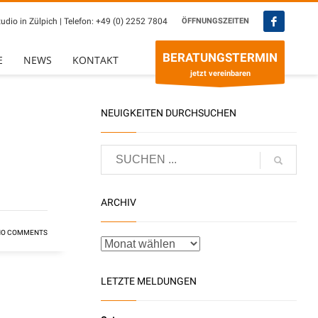
udio in Zülpich | Telefon:
+49 (0) 2252 7804
ÖFFNUNGSZEITEN
×
BERATUNGSTERMIN
E
NEWS
KONTAKT
jetzt vereinbaren
NEUIGKEITEN DURCHSUCHEN
ARCHIV
NO COMMENTS
LETZTE MELDUNGEN