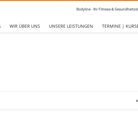
Bodyline - Ihr Fitness-& Gesundheitsst
G
WIR ÜBER UNS
UNSERE LEISTUNGEN
TERMINE | KURS