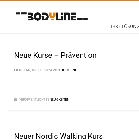
Unsere Öffnungszeiten:
IHRE LÖSUN
Montag – Sonntag
(mit CheckIn Chip)
7.30
–
2
3 Uhr
Neue Kurse – Prävention
Betreuung- & Beratungszeiten
Montag - Freitag
10 – 13 Uhr +
14
– 21 Uhr
DIENSTAG, 09 JULI 2024
VON
BODYLINE
Sonntag
10
–
13
Uhr
Telefon:
+49 (0) 2252 7804
VERÖFFENTLICHT IN
NEUIGKEITEN
Neuer Nordic Walking Kurs