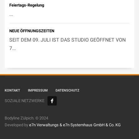
Feiertags-Regelung
...
NEUE ÖFFNUNGSZEITEN
SEIT DEM 09. JULI IST DAS STUDIO GEÖFFNET VON
7...
KONTAKT
IMPRESSUM
DATENSCHUTZ
SOZIALE NETZWERKE
Bodyline Zülpich. © 2024
Developed by
e7n Verwaltungs &
e7n Systemhaus GmbH & Co. KG