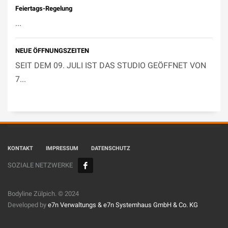
Feiertags-Regelung
...
NEUE ÖFFNUNGSZEITEN
SEIT DEM 09. JULI IST DAS STUDIO GEÖFFNET VON
7...
KONTAKT
IMPRESSUM
DATENSCHUTZ
SOZIALE NETZWERKE
Bodyline Zülpich. © 2024
Developed by
e7n Verwaltungs &
e7n Systemhaus GmbH & Co. KG