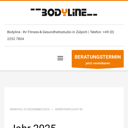
×
Unsere Öffnungszeiten:
Montag – Sonntag
(mit CheckIn Chip)
7.30
–
2
3 Uhr
Bodyline - Ihr Fitness-& Gesundheitsstudio in Zülpich | Telefon:
+49 (0)
2252 7804
Betreuung- & Beratungszeiten
Montag - Freitag
10 – 13 Uhr +
14
– 21 Uhr
BERATUNGSTERMIN
Sonntag
10
–
13
Uhr
jetzt vereinbaren
Telefon:
+49 (0) 2252 7804
MONTAG, 23 DEZEMBER 2024
/
VERÖFFENTLICHT IN