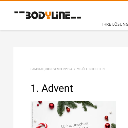
Unsere Öffnungszeiten:
Montag – Sonntag
(mit CheckIn Chip)
IHRE LÖSUN
7.30
–
2
3 Uhr
Betreuung- & Beratungszeiten
Montag - Freitag
10 – 13 Uhr +
14
– 21 Uhr
Sonntag
10
–
13
Uhr
SAMSTAG, 30 NOVEMBER 2024
/
VERÖFFENTLICHT IN
Telefon:
+49 (0) 2252 7804
1. Advent