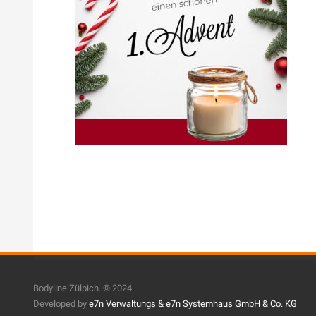
Bodyline Zülpich. © 2024
Developed by
e7n Verwaltungs &
e7n Systemhaus GmbH & Co. KG