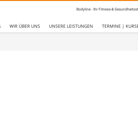
Bodyline - Ihr Fitness-& Gesundheitsst
G
WIR ÜBER UNS
UNSERE LEISTUNGEN
TERMINE | KURS